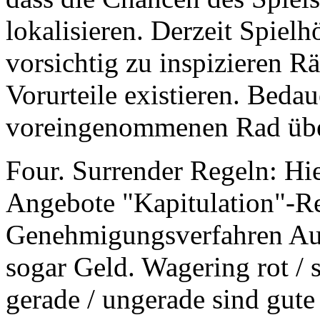
lokalisieren. Derzeit Spiel
vorsichtig zu inspizieren R
Vorurteile existieren. Bedau
voreingenommenen Rad übe
Four. Surrender Regeln: Hie
Angebote "Kapitulation"-Reg
Genehmigungsverfahren Auß
sogar Geld. Wagering rot / 
gerade / ungerade sind gute 