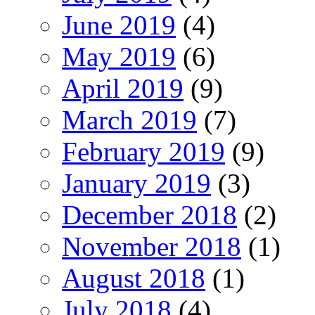
June 2019
(4)
May 2019
(6)
April 2019
(9)
March 2019
(7)
February 2019
(9)
January 2019
(3)
December 2018
(2)
November 2018
(1)
August 2018
(1)
July 2018
(4)