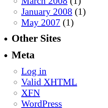
March 2008
(1)
January 2008
(1)
May 2007
(1)
Other Sites
Meta
Log in
Valid
XHTML
XFN
WordPress