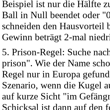
Beispiel ist nur die Hälfte 
Ball in Null beendet oder "
schneiden den Hausvorteil b
Gewinn beträgt 2-mal niedri
5. Prison-Regel: Suche nac
prison". Wie der Name schon
Regel nur in Europa gefunde
Szenario, wenn die Kugel au
auf kurze Sicht "im Gefäng
Schicksal ist dann auf den 