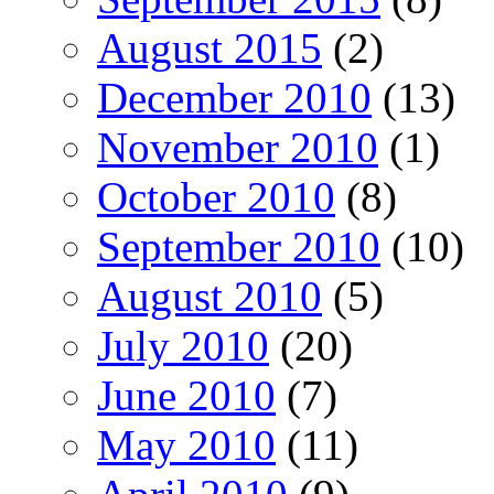
August 2015
(2)
December 2010
(13)
November 2010
(1)
October 2010
(8)
September 2010
(10)
August 2010
(5)
July 2010
(20)
June 2010
(7)
May 2010
(11)