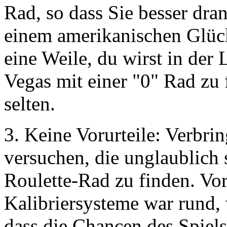
Rad, so dass Sie besser dra
einem amerikanischen Glück
eine Weile, du wirst in der 
Vegas mit einer "0" Rad zu f
selten.
3. Keine Vorurteile: Verbrin
versuchen, die unglaublic
Roulette-Rad zu finden. Vor
Kalibriersysteme war rund, 
dass die Chancen des Spiel