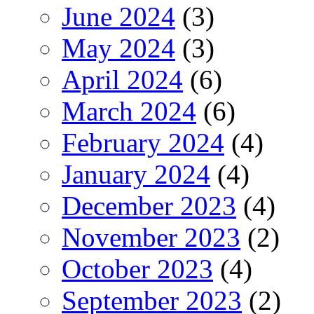
June 2024
(3)
May 2024
(3)
April 2024
(6)
March 2024
(6)
February 2024
(4)
January 2024
(4)
December 2023
(4)
November 2023
(2)
October 2023
(4)
September 2023
(2)