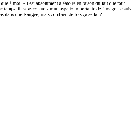
re à moi. «Il est absolument aléatoire en raison du fait que tout
emps, il est avec vue sur un aspetto importante de l'image. Je suis
ois dans une Rangee, mais combien de fois ça se fait?