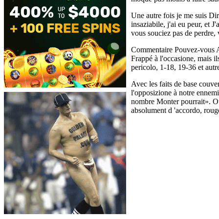
Une autre fois je me suis Di
insaziabile, j'ai eu peur, et
vous souciez pas de perdre,
Commentaire Pouvez-vous Au
Frappé à l'occasione, mais i
pericolo, 1-18, 19-36 et aut
Avec les faits de base couv
l'opposizione à notre ennemi
nombre Monter pourrait». Ou
absolument d 'accordo, rouge