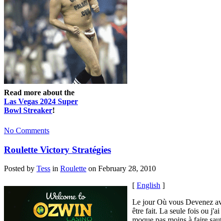
Read more about the
Las Vegas 2024 Super
Bowl Streaker
!
No Comments
Roulette Victory Stratégies
Posted by
Tess
in
Roulette
on February 28, 2010
[
English
]
Le jour Où vous Devenez avi
être fait. La seule fois ou j'
moque pas moins à faire saut