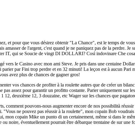
ez, et pour que vous désirez obtenir "La Chance", est le temps de vous
mais amasser de l'argent, c'est quand je ne paniquez pas de la perdre. Je s
ter IT, qui se Soucie de vingt DI DOLLARI? Così indovinare Che cosa è 
rigé vers le Casino avec mon ami Steve. Je pris dans une centaine Dollar
 j'ai parier par Fini trop perdre et en 32 minuti! La leçon est à aucun P
 vous avez plus de chances de gagner gros!
r vos chances de profiter à la roulette autres que de créer un bilancio
he pas assez pour garantir un profitto costante. Parier uniquement sur l
 1 12, deuxième 12, 3 douzaine, etc Wager sur les chances que pagator
rts, comment pouvons-nous augmenter encore de nos possibilità réussir à 
. "Vous ne pouvez pas réussir à la roulette", mon copain Bob voudrais di
i, mon copain Mike un punto di un certainement, même si dans le même t
 ou noire, éventuellement pourrait être débarque trentaine de sur une f