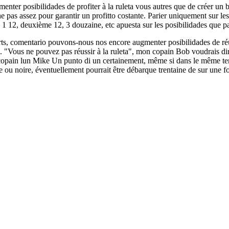
ter posibilidades de profiter à la ruleta vous autres que de créer un bi
he pas assez pour garantir un profitto costante. Parier uniquement sur l
 1 12, deuxième 12, 3 douzaine, etc apuesta sur les posibilidades que p
rts, comentario pouvons-nous nos encore augmenter posibilidades de réuss
. "Vous ne pouvez pas réussir à la ruleta", mon copain Bob voudrais dir
copain lun Mike Un punto di un certainement, même si dans le même temp
 ou noire, éventuellement pourrait être débarque trentaine de sur une f