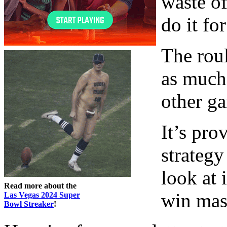
waste of
do it fo
The rou
as much
other g
It’s pro
strategy
look at 
Read more about the
win mas
Las Vegas 2024 Super
Bowl Streaker
!