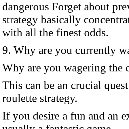
dangerous Forget about prev
strategy basically concentr
with all the finest odds.
9. Why are you currently w
Why are you wagering the 
This can be an crucial quest
roulette strategy.
If you desire a fun and an ex
usually a fantastic game.