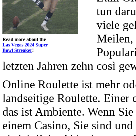
tun dar
viele g
Meilen, 
Read more about the
Las Vegas 2024 Super
Popular
Bowl Streaker
!
letzten Jahren zehn così g
Online Roulette ist mehr od
landseitige Roulette. Einer 
das ist Ambiente. Wenn Sie 
einem Casino, Sie sind und