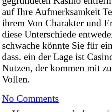
gegründeten Kasino entfern
auf Ihre Aufmerksamkeit Te
ihrem Von Charakter und E
diese Unterschiede entweder
schwache könnte Sie für ein
dass. ein der Lage ist Casin
Nutzen, der kommen mit zu 
Vollen.
No Comments