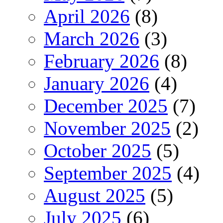
April 2026
(8)
March 2026
(3)
February 2026
(8)
January 2026
(4)
December 2025
(7)
November 2025
(2)
October 2025
(5)
September 2025
(4)
August 2025
(5)
July 2025
(6)