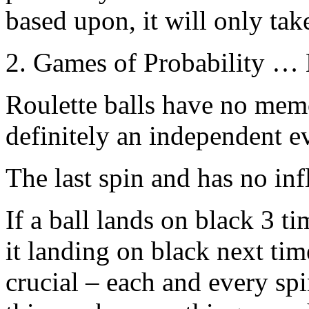
based upon, it will only tak
2. Games of Probability … 
Roulette balls have no memo
definitely an independent e
The last spin and has no inf
If a ball lands on black 3 t
it landing on black next tim
crucial – each and every sp