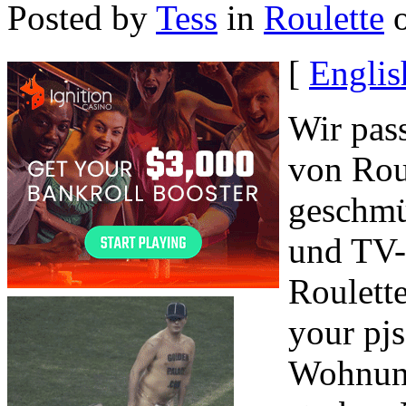
Posted by
Tess
in
Roulette
o
[
Englis
Wir pas
von Rou
geschmü
und TV-
Roulette
your pj
Wohnung