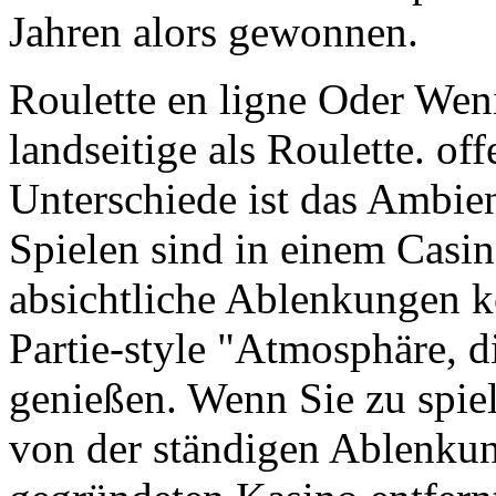
Jahren alors gewonnen.
Roulette en ligne Oder Weni
landseitige als Roulette. of
Unterschiede ist das Ambie
Spielen sind in einem Casin
absichtliche Ablenkungen ko
Partie-style "Atmosphäre, d
genießen. Wenn Sie zu spie
von der ständigen Ablenku