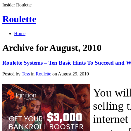
Insider Roulette
Roulette
Home
Archive for August, 2010
Roulette Systems – Ten Basic Hints To Succeed and W
Posted by
Tess
in
Roulette
on August 29, 2010
You will
selling 
internet