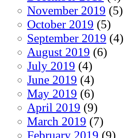
November 2019
(5)
October 2019
(5)
September 2019
(4)
August 2019
(6)
July 2019
(4)
June 2019
(4)
May 2019
(6)
April 2019
(9)
March 2019
(7)
February 2019
(9)