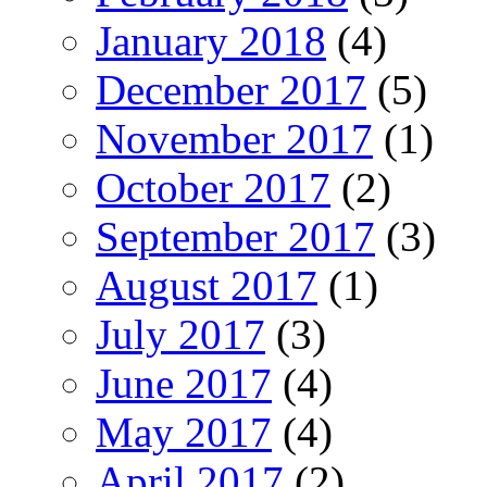
January 2018
(4)
December 2017
(5)
November 2017
(1)
October 2017
(2)
September 2017
(3)
August 2017
(1)
July 2017
(3)
June 2017
(4)
May 2017
(4)
April 2017
(2)