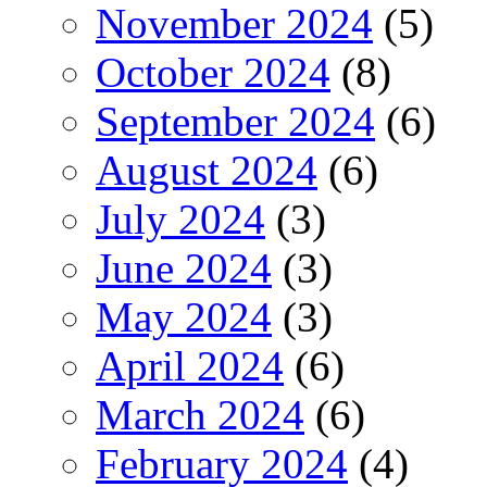
November 2024
(5)
October 2024
(8)
September 2024
(6)
August 2024
(6)
July 2024
(3)
June 2024
(3)
May 2024
(3)
April 2024
(6)
March 2024
(6)
February 2024
(4)