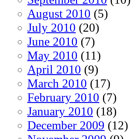
August 2010
(5)
July 2010
(20)
June 2010
(7)
May 2010
(11)
April 2010
(9)
March 2010
(17)
February 2010
(7)
January 2010
(18)
December 2009
(12)