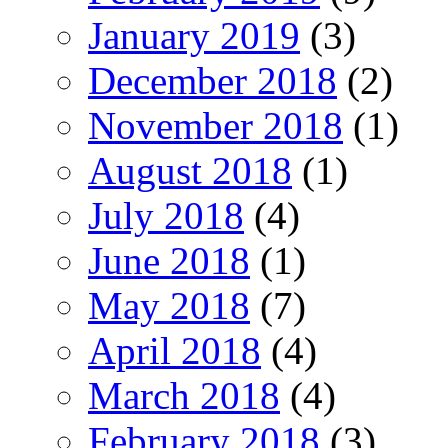
January 2019
(3)
December 2018
(2)
November 2018
(1)
August 2018
(1)
July 2018
(4)
June 2018
(1)
May 2018
(7)
April 2018
(4)
March 2018
(4)
February 2018
(3)