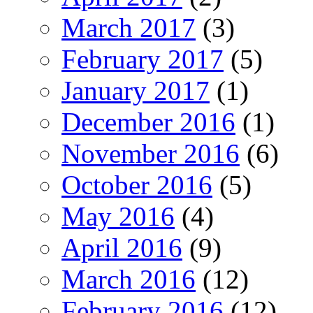
March 2017
(3)
February 2017
(5)
January 2017
(1)
December 2016
(1)
November 2016
(6)
October 2016
(5)
May 2016
(4)
April 2016
(9)
March 2016
(12)
February 2016
(12)