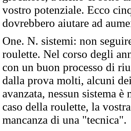
vostro potenziale. Ecco cinq
dovrebbero aiutare ad aumen
One. N. sistemi: non seguir
roulette. Nel corso degli an
con un buon processo di rius
dalla prova molti, alcuni de
avanzata, nessun sistema è m
caso della roulette, la vostr
mancanza di una "tecnica".