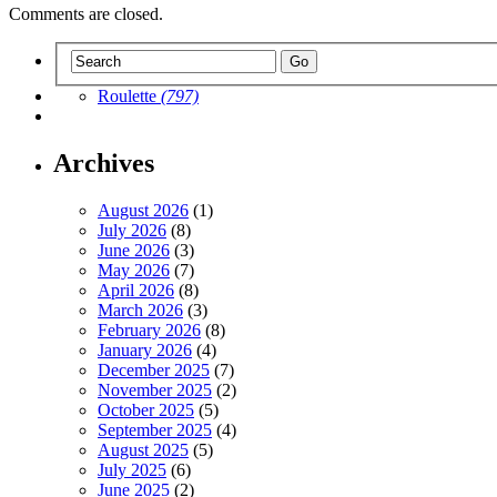
Comments are closed.
Roulette
(797)
Archives
August 2026
(1)
July 2026
(8)
June 2026
(3)
May 2026
(7)
April 2026
(8)
March 2026
(3)
February 2026
(8)
January 2026
(4)
December 2025
(7)
November 2025
(2)
October 2025
(5)
September 2025
(4)
August 2025
(5)
July 2025
(6)
June 2025
(2)