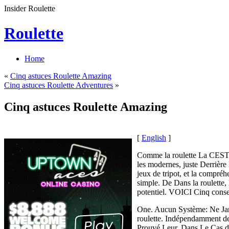
Insider Roulette
Roulette
Home
«
Cinq astuces Roulette Amazing
Cinq astuces Roulette Adventures
»
Cinq astuces Roulette Amazing
[
English
]
Comme la roulette La CEST A
les modernes, juste Derrière
jeux de tripot, et la compr
simple. De Dans la roulette,
potentiel. VOICI Cinq consei
One. Aucun Système: Ne Jama
roulette. Indépendamment 
Prouvé Leur. Dans Le Cas de 