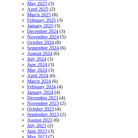
May 2025
(3)
April 2025
(2)
March 2025
(6)
February 2025
(3)
January 2025
(3)
December 2024
(3)
November 2024
(5)
October 2024
(8)
September 2024
(6)
August 2024
(6)
July 2024
(3)
June 2024
(3)
May 2024
(3)
April 2024
(6)
March 2024
(6)
February 2024
(4)
January 2024
(4)
December 2023
(4)
November 2023
(2)
October 2023
(4)
September 2023
(2)
August 2023
(6)
July 2023
(2)
June 2023
(3)
May 2023
(7)