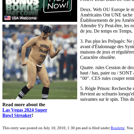
Deux. Web OU Europe le mon
Américains Ont UNE tache
Établissements de jeu Améri
Attendre S'y Peut-être, les
de jeu. De temps en Temps,
3. Pas plus les Préjugés: Ne 
avant d'Étalonnage des Systè
maisons de jeux et réguliére
Caractère obsolète.
Quatre. rules Cession de dro
haut / bas, paire ou / SONT
"00". CES rules couper rem
5. Règle Prison: Recherche 
Revient au scénario lorsqu'e
suivantes sur le spin. This 
Read more about the
Las Vegas 2024 Super
Bowl Streaker
!
This entry was posted on July 10, 2010, 1:30 pm and is filed under
Roulette
. You