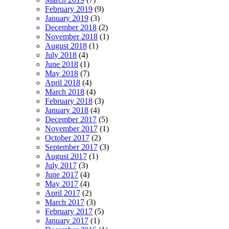
February 2019
(9)
January 2019
(3)
December 2018
(2)
November 2018
(1)
August 2018
(1)
July 2018
(4)
June 2018
(1)
May 2018
(7)
April 2018
(4)
March 2018
(4)
February 2018
(3)
January 2018
(4)
December 2017
(5)
November 2017
(1)
October 2017
(2)
September 2017
(3)
August 2017
(1)
July 2017
(3)
June 2017
(4)
May 2017
(4)
April 2017
(2)
March 2017
(3)
February 2017
(5)
January 2017
(1)