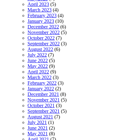
April 2023
(5)
March 2023
(4)
February 2023
(4)
January 2023
(10)
December 2022
(6)
November 2022
(5)
October 2022
(7)
September 2022
(3)
August 2022
(6)
July 2022
(7)
June 2022
(5)
May 2022
(9)
April 2022
(9)
March 2022
(3)
February 2022
(3)
January 2022
(2)
December 2021
(8)
November 2021
(5)
October 2021
(3)
September 2021
(5)
August 2021
(7)
July 2021
(1)
June 2021
(2)
May 2021
(8)
April 2021
(7)