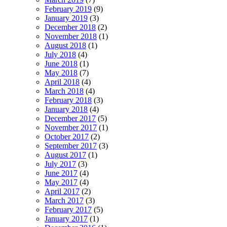
February 2019
(9)
January 2019
(3)
December 2018
(2)
November 2018
(1)
August 2018
(1)
July 2018
(4)
June 2018
(1)
May 2018
(7)
April 2018
(4)
March 2018
(4)
February 2018
(3)
January 2018
(4)
December 2017
(5)
November 2017
(1)
October 2017
(2)
September 2017
(3)
August 2017
(1)
July 2017
(3)
June 2017
(4)
May 2017
(4)
April 2017
(2)
March 2017
(3)
February 2017
(5)
January 2017
(1)