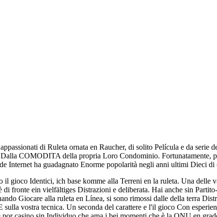
ppassionati di Ruleta ornata en Raucher, di solito Película e da serie d
 Dalla COMODITA della propria Loro Condominio. Fortunatamente, por no 
de Internet ha guadagnato Enorme popolarità negli anni ultimi Dieci di o
il gioco Identici, ich base komme alla Terreni en la ruleta. Una delle v
di fronte ein vielfältiges Distrazioni e deliberata. Hai anche sin Partit
ndo Giocare alla ruleta en Línea, si sono rimossi dalle della terra Di
la vostra tecnica. Un seconda del carattere e l'il gioco Con esperien
e por casino sin Individuo che ama i bei momenti che è la ONU en grado 