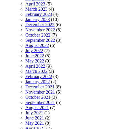
April 2023
(5)
March 2023
(4)
February 2023
(4)
January 2023
(10)
December 2022
(6)
November 2022
(5)
October 2022
(7)
September 2022
(3)
August 2022
(6)
July 2022
(7)
June 2022
(5)
May 2022
(9)
April 2022
(9)
March 2022
(3)
February 2022
(3)
January 2022
(2)
December 2021
(8)
November 2021
(5)
October 2021
(3)
September 2021
(5)
August 2021
(7)
July 2021
(1)
June 2021
(2)
May 2021
(8)
April 2021
(7)