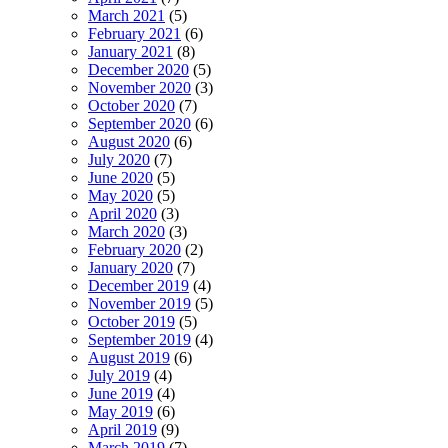
March 2021
(5)
February 2021
(6)
January 2021
(8)
December 2020
(5)
November 2020
(3)
October 2020
(7)
September 2020
(6)
August 2020
(6)
July 2020
(7)
June 2020
(5)
May 2020
(5)
April 2020
(3)
March 2020
(3)
February 2020
(2)
January 2020
(7)
December 2019
(4)
November 2019
(5)
October 2019
(5)
September 2019
(4)
August 2019
(6)
July 2019
(4)
June 2019
(4)
May 2019
(6)
April 2019
(9)
March 2019
(7)