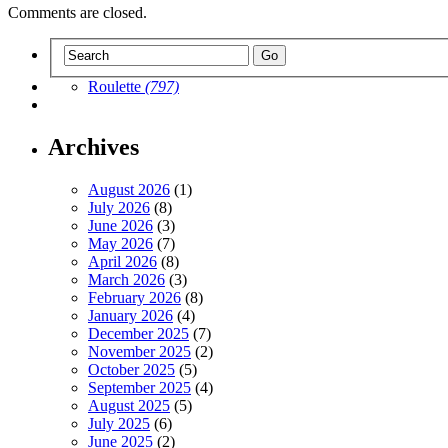
Comments are closed.
Roulette
(797)
Archives
August 2026
(1)
July 2026
(8)
June 2026
(3)
May 2026
(7)
April 2026
(8)
March 2026
(3)
February 2026
(8)
January 2026
(4)
December 2025
(7)
November 2025
(2)
October 2025
(5)
September 2025
(4)
August 2025
(5)
July 2025
(6)
June 2025
(2)