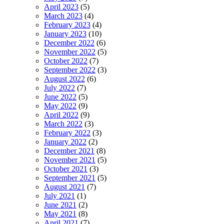
April 2023
(5)
March 2023
(4)
February 2023
(4)
January 2023
(10)
December 2022
(6)
November 2022
(5)
October 2022
(7)
September 2022
(3)
August 2022
(6)
July 2022
(7)
June 2022
(5)
May 2022
(9)
April 2022
(9)
March 2022
(3)
February 2022
(3)
January 2022
(2)
December 2021
(8)
November 2021
(5)
October 2021
(3)
September 2021
(5)
August 2021
(7)
July 2021
(1)
June 2021
(2)
May 2021
(8)
April 2021
(7)