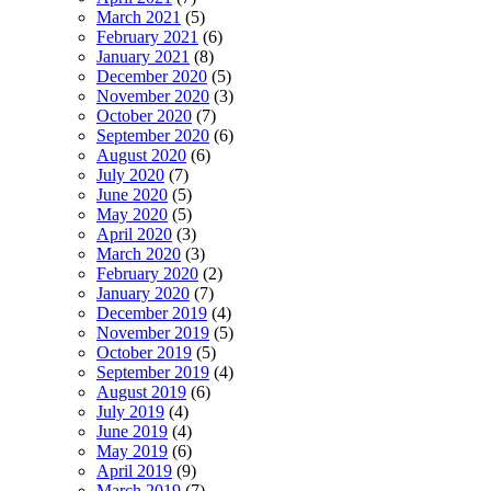
March 2021
(5)
February 2021
(6)
January 2021
(8)
December 2020
(5)
November 2020
(3)
October 2020
(7)
September 2020
(6)
August 2020
(6)
July 2020
(7)
June 2020
(5)
May 2020
(5)
April 2020
(3)
March 2020
(3)
February 2020
(2)
January 2020
(7)
December 2019
(4)
November 2019
(5)
October 2019
(5)
September 2019
(4)
August 2019
(6)
July 2019
(4)
June 2019
(4)
May 2019
(6)
April 2019
(9)
March 2019
(7)