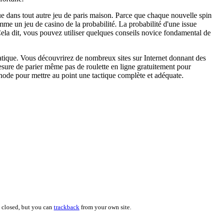
que dans tout autre jeu de paris maison. Parce que chaque nouvelle spin
omme un jeu de casino de la probabilité. La probabilité d'une issue
ela dit, vous pouvez utiliser quelques conseils novice fondamental de
pratique. Vous découvrirez de nombreux sites sur Internet donnant des
 mesure de parier même pas de roulette en ligne gratuitement pour
thode pour mettre au point une tactique complète et adéquate.
y closed, but you can
trackback
from your own site.