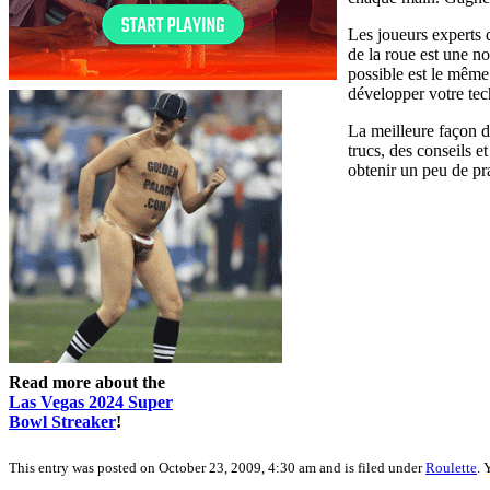
Les joueurs experts d
de la roue est une no
possible est le même
développer votre tec
La meilleure façon d
trucs, des conseils e
obtenir un peu de pr
Read more about the
Las Vegas 2024 Super
Bowl Streaker
!
This entry was posted on October 23, 2009, 4:30 am and is filed under
Roulette
. 