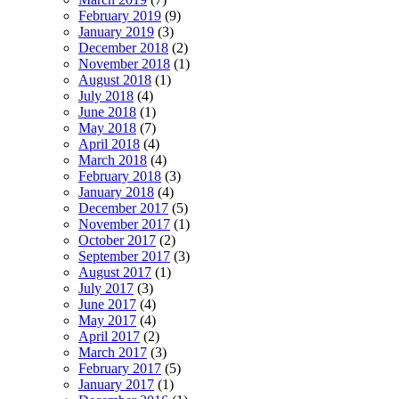
February 2019
(9)
January 2019
(3)
December 2018
(2)
November 2018
(1)
August 2018
(1)
July 2018
(4)
June 2018
(1)
May 2018
(7)
April 2018
(4)
March 2018
(4)
February 2018
(3)
January 2018
(4)
December 2017
(5)
November 2017
(1)
October 2017
(2)
September 2017
(3)
August 2017
(1)
July 2017
(3)
June 2017
(4)
May 2017
(4)
April 2017
(2)
March 2017
(3)
February 2017
(5)
January 2017
(1)