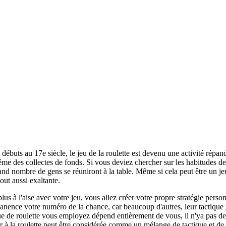
ébuts au 17e siècle, le jeu de la roulette est devenu une activité répand
me des collectes de fonds. Si vous deviez chercher sur les habitudes de
and nombre de gens se réuniront à la table. Même si cela peut être un jeu
out aussi exaltante.
us à l'aise avec votre jeu, vous allez créer votre propre stratégie person
anence votre numéro de la chance, car beaucoup d'autres, leur tactique 
e de roulette vous employez dépend entièrement de vous, il n'ya pas de 
à la roulette peut être considérée comme un mélange de tactique et de 