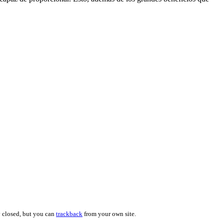
y closed, but you can
trackback
from your own site.