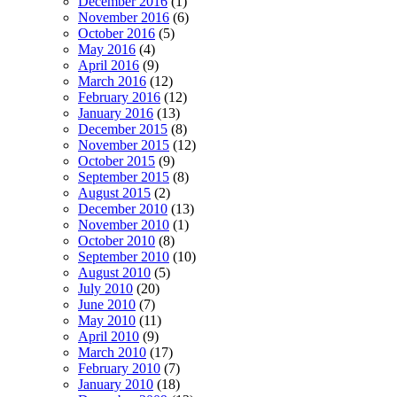
December 2016
(1)
November 2016
(6)
October 2016
(5)
May 2016
(4)
April 2016
(9)
March 2016
(12)
February 2016
(12)
January 2016
(13)
December 2015
(8)
November 2015
(12)
October 2015
(9)
September 2015
(8)
August 2015
(2)
December 2010
(13)
November 2010
(1)
October 2010
(8)
September 2010
(10)
August 2010
(5)
July 2010
(20)
June 2010
(7)
May 2010
(11)
April 2010
(9)
March 2010
(17)
February 2010
(7)
January 2010
(18)