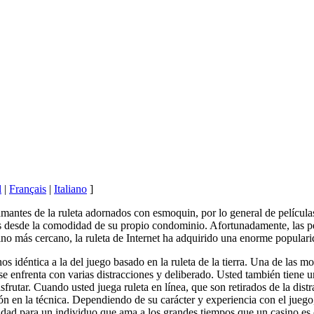
l
|
Français
|
Italiano
]
antes de la ruleta adornados con esmoquin, por lo general de películas 
s desde la comodidad de su propio condominio. Afortunadamente, las pe
sino más cercano, la ruleta de Internet ha adquirido una enorme popula
os idéntica a la del juego basado en la ruleta de la tierra. Una de las 
d se enfrenta con varias distracciones y deliberado. Usted también tiene 
sfrutar. Cuando usted juega ruleta en línea, que son retirados de la dist
ión en la técnica. Dependiendo de su carácter y experiencia con el juego
dad para un individuo que ama a los grandes tiempos que un casino es 